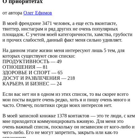
ВСЕ
О приоритетах
ЗАПИСИ
БЛОГА
&
18.08.2020
от автора
Олег Ефимов
18.08.2020
nbsp;
ОТНОШЕНИЯ
В моей френдзоне 3471 человек, а еще есть вконтакте,
твиттер, инстаграм и ряд других не очень популярных
площадок. С учетом моей категоричности, хамства, грубости
и прочих слабостей, данный факт меня сильно удивляет.
На данном этапе жизни меня интересуют лишь 5 тем, для
которых существуют свои списки:
ПРОДУКТИВНОСТЬ — 49
ОТНОШЕНИЯ — 81
ЗДОРОВЬЕ И СПОРТ — 65
ДОСУГ И РАЗВЛЕЧЕНИЯ — 218
КАРЬЕРА И БИЗНЕС — 24
Если вас нет ни в одном из этих список, то вы скорее всего
мои посты видите очень редко, хоть я и пишу очень много и
часто. Отмечу, политики среди моих интересов нет.
В моей записной книжке 1378 контактов — это те люди, с кем
мне приходится коммуницировать вживую. Для меня это
очень важный список, поскольку он независим от кого-либо и
чего-либо. Его не могут запретить, закрыть или как-то
ограничить.