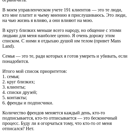
В моем управленческом учете 191 клиентов — это те люди,
кто мне платит и чьему мнению я прислушиваюсь. Это люди,
на чью жизнь я влияю, а они влияют на мою.
В кругу близких меньше всего народу, но общение с этими
людьми для меня наиболее ценно. Я очень дорожу этим
списком. С ними я отдыхаю душой им телом (привет Mans
Land).
Семья — это те, ради которых я готов умереть и убивать, если
понадобится.
Итого мой список приоритетов:
1. семья;
2. круг близких;
3. клиенты;
4. списки друзей;
5. контакты;
6. френды и подписчики.
Количество френдов меняется каждый день, кто-то
подписывается, кто-то отписывается — это бесконечный
процесс. Буду ли я огорчаться тому, что кто-то от меня
отписался? Нет.