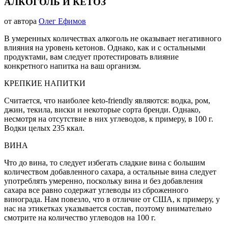
ВСЕ
АЛКОГОЛЬ И КЕТОЗ
ЗАПИСИ
БЛОГА
&
05.07.2020
от автора
Олег Ефимов
01.08.2020
nbsp;
ЗДОРОВЬЕ
И
В умеренных количествах алкоголь не оказывает негативного
СПОРТ
влияния на уровень кетонов. Однако, как и с остальными
продуктами, вам следует протестировать влияние
конкретного напитка на ваш организм.
КРЕПКИЕ НАПИТКИ
Считается, что наиболее keto-friendly являются: водка, ром,
джин, текила, виски и некоторые сорта бренди. Однако,
несмотря на отсутствие в них углеводов, к примеру, в 100 г.
Водки целых 235 ккал.
ВИНА
Что до вина, то следует избегать сладкие вина с большим
количеством добавленного сахара, а остальные вина следует
употреблять умеренно, поскольку вина и без добавления
сахара все равно содержат углеводы из сброженного
винограда. Нам повезло, что в отличие от США, к примеру, у
нас на этикетках указывается состав, поэтому внимательно
смотрите на количество углеводов на 100 г.