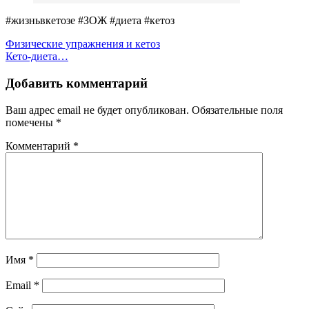
#жизньвкетозе #ЗОЖ #диета #кетоз
Навигация
Физические упражнения и кетоз
Кето-диета…
по
записям
Добавить комментарий
Ваш адрес email не будет опубликован.
Обязательные поля
помечены
*
Комментарий
*
Имя
*
Email
*