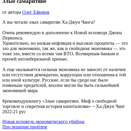
ВСЕ
Злые самаритяне
ЗАПИСИ
БЛОГА
&
04.09.2022
от автора
Олег Ефимов
nbsp;
ФИНАНСЫ
А вы читали злых самаритян Ха-Джун Чанга?
Очень рекомендую в дополнение к Новой исповеди Джона
Перкинса.
Удивительно, но низкая инфляция и высокие проценты — это
зло для экономики, так же, как и свободная экономика — это
тоже зло, вместе со всеми там ВТО, Всемирным банком и
прочей неолиберальной хренью.
А еще оказывается сильная экономика не зависит от наличия
или отсутствия демократии, коррупции или отношения к той
или иной культуре. Русские, если бы среди нас было
поменьше предателей, вполне могли бы быть сильнейшей
экономикой мира.
#рекомендуюкнигу «Злые самаритяне. Миф о свободной
торговле и секретная история капитализма» ~ Ха-Джун Чанг
2022-21 рус
Навигация
Новая исповедь экономического убийцы
Про решение проблем
по