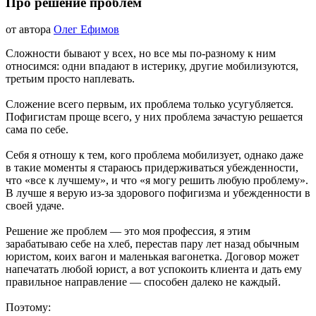
ВСЕ
Про решение проблем
ЗАПИСИ
БЛОГА
&
04.09.2022
от автора
Олег Ефимов
nbsp;
ОТНОШЕНИЯ
&
nbsp;
ПРОДУКТИВНОСТЬ
Сложности бывают у всех, но все мы по-разному к ним
относимся: одни впадают в истерику, другие мобилизуются,
третьим просто наплевать.
Сложение всего первым, их проблема только усугубляется.
Пофигистам проще всего, у них проблема зачастую решается
сама по себе.
Себя я отношу к тем, кого проблема мобилизует, однако даже
в такие моменты я стараюсь придерживаться убежденности,
что «все к лучшему», и что «я могу решить любую проблему».
В лучше я верую из-за здорового пофигизма и убежденности в
своей удаче.
Решение же проблем — это моя профессия, я этим
зарабатываю себе на хлеб, перестав пару лет назад обычным
юристом, коих вагон и маленькая вагонетка. Договор может
напечатать любой юрист, а вот успокоить клиента и дать ему
правильное направление — способен далеко не каждый.
Поэтому: