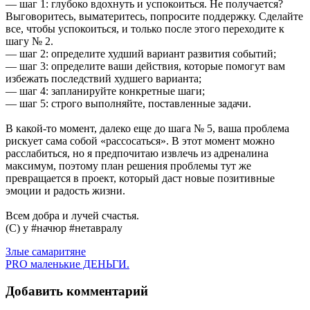
— шаг 1: глубоко вдохнуть и успокоиться. Не получается?
Выговоритесь, выматеритесь, попросите поддержку. Сделайте
все, чтобы успокоиться, и только после этого переходите к
шагу № 2.
— шаг 2: определите худший вариант развития событий;
— шаг 3: определите ваши действия, которые помогут вам
избежать последствий худшего варианта;
— шаг 4: запланируйте конкретные шаги;
— шаг 5: строго выполняйте, поставленные задачи.
В какой-то момент, далеко еще до шага № 5, ваша проблема
рискует сама собой «рассосаться». В этот момент можно
расслабиться, но я предпочитаю извлечь из адреналина
максимум, поэтому план решения проблемы тут же
превращается в проект, который даст новые позитивные
эмоции и радость жизни.
Всем добра и лучей счастья.
(С) у #начюр #нетавралу
Навигация
Злые самаритяне
PRO маленькие ДЕНЬГИ.
по
записям
Добавить комментарий