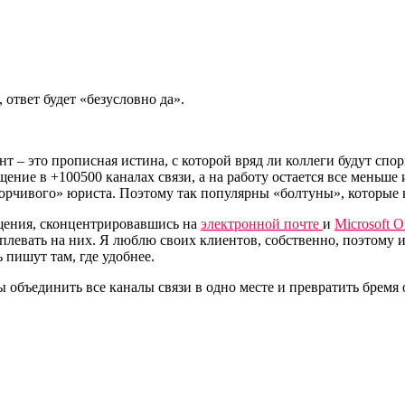
ответ будет «безусловно да».
т – это прописная истина, с которой вряд ли коллеги будут сп
щение в +100500 каналах связи, а на работу остается все меньш
орчивого» юриста. Поэтому так популярны «болтуны», которые кр
бщения, сконцентрировавшись на
электронной почте
и
Microsoft O
 плевать на них. Я люблю своих клиентов, собственно, поэтому и
 пишут там, где удобнее.
объединить все каналы связи в одно месте и превратить бремя о