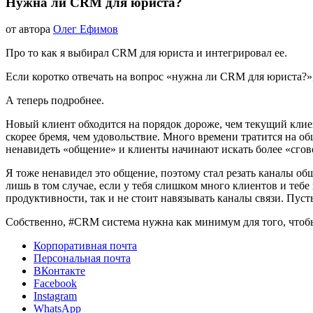
КАРЬЕРА
Нужна ли CRM для юриста?
И
БИЗНЕС
&
24.07.2022
от автора
Олег Ефимов
24.07.2022
nbsp;
ОТНОШЕНИЯ
&
nbsp;
ПРОДУКТИВНОСТЬ
Про то как я выбирал CRM для юриста и интегрировал ее.
Если коротко отвечать на вопрос «нужна ли CRM для юриста?», 
А теперь подробнее.
Новый клиент обходится на порядок дороже, чем текущий клиен
скорее бремя, чем удовольствие. Много времени тратится на об
ненавидеть «общение» и клиенты начинают искать более «сгов
Я тоже ненавидел это общение, поэтому стал резать каналы о
лишь в том случае, если у тебя слишком много клиентов и тебе
продуктивности, так и не стоит навязывать каналы связи. Пусть
Собственно, #CRM система нужна как минимум для того, чтобы 
Корпоративная почта
Персональная почта
ВКонтакте
Facebook
Instagram
WhatsApp