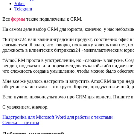
Viber
Telegram
Все
формы
также подключены к CRM.
На самом деле выбор CRM для юриста, конечно, у нас неболь
#Битрикс24 наш калининградский продукт, собственно офис в пя
связываться. Я знаю, что говорю, поскольку хочешь или нет, н
должность в клиентских битриксах24 «межгалактическим юри
#AmoCRM проста в употреблении, но «сложна» в запуске. Созда
вендор, подсказать или порекомендовать какой-либо виджет не
что сложность создана умышленно, чтобы можно было обеспечи
Мне все же удалось настроить и запустить AmoCRM за три неде
общение с клиентами – это круто. Короче, продукт отличный,
Если нужно, проконсультирую про CRM для юриста. Пишите в 
С уважением, #начюр.
Навигация
Надстройка для Microsoft Word для работы с текстами
Сенека — цитаты
по