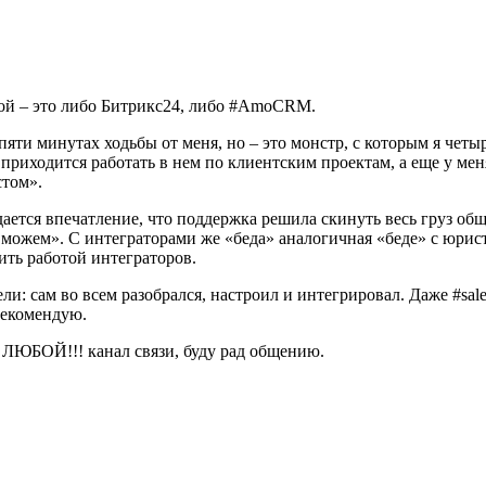
шой – это либо Битрикс24, либо #AmoCRM.
ти минутах ходьбы от меня, но – это монстр, с которым я четыр
о приходится работать в нем по клиентским проектам, а еще у м
стом».
ется впечатление, что поддержка решила скинуть весь груз общ
 можем». С интеграторами же «беда» аналогичная «беде» с юрист
ть работой интеграторов.
ли: сам во всем разобрался, настроил и интегрировал. Даже #sa
 рекомендую.
ЛЮБОЙ!!! канал связи, буду рад общению.