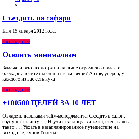
»
ВСЕ
Съездить на сафари
ЗАПИСИ
БЛОГА
&
04.05.2020
Был 15 января 2012 года.
01.08.2020
nbsp;
ДОСУГ
И
Читать далее
РАЗВЛЕЧЕНИЯ
&
nbsp;
ОТНОШЕНИЯ
ВСЕ
Освоить минимализм
ЗАПИСИ
БЛОГА
&
29.04.2020
Замечали, что несмотря на наличие огромного шкафа с
01.08.2020
nbsp;
ДОСУГ
одеждой, носите вы одни и те же вещи? А еще, уверен, у
И
каждого из вас есть куча
РАЗВЛЕЧЕНИЯ
&
nbsp;
ПРОДУКТИВНОСТЬ
Читать далее
ВСЕ
+100500 ЦЕЛЕЙ ЗА 10 ЛЕТ
ЗАПИСИ
БЛОГА
&
14.04.2020
Овладеть навыками тайм-менеджмента; Сходить в салон,
02.02.2023
nbsp;
ДОСУГ
сауну, к стилисту …; Научиться танцу: хип-хоп, степ, сальса,
И
танго …; Уехать в незапланированное путешествие на
РАЗВЛЕЧЕНИЯ
&
выходные, купив билеты
nbsp;
ПРОДУКТИВНОСТЬ