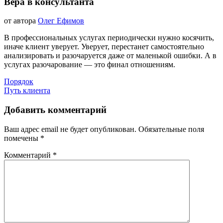
КАРЬЕРА
Вера в консультанта
И
БИЗНЕС
&
11.02.2021
от автора
Олег Ефимов
11.02.2021
nbsp;
ВСЕ
ЗАПИСИ
В профессиональных услугах периодически нужно косячить,
БЛОГА
иначе клиент уверует. Уверует, перестанет самостоятельно
анализировать и разочаруется даже от маленькой ошибки. А в
услугах разочарование — это финал отношениям.
Навигация
Порядок
Путь клиента
по
записям
Добавить комментарий
Ваш адрес email не будет опубликован.
Обязательные поля
помечены
*
Комментарий
*