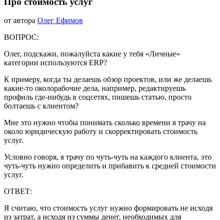
ВСЕ
Про стоимость услуг
ЗАПИСИ
БЛОГА
&
08.07.2020
от автора
Олег Ефимов
01.08.2020
nbsp;
КАРЬЕРА
И
ВОПРОС:
БИЗНЕС
Олег, подскажи, пожалуйста какие у тебя «Личные»
категории используются ERP?
К примеру, когда ты делаешь обзор проектов, или же делаешь
какие-то околорабочие дела, например, редактируешь
профиль где-нибудь в соцсетях, пишешь статью, просто
болтаешь с клиентом?
Мне это нужно чтобы понимать сколько времени я трачу на
около юридическую работу и скорректировать стоимость
услуг.
Условно говоря, я трачу по чуть-чуть на каждого клиента, это
чуть-чуть нужно определить и прибавить к средней стоимости
услуг.
ОТВЕТ:
Я считаю, что стоимость услуг нужно формировать не исходя
из затрат, а исходя из суммы денег, необходимых для